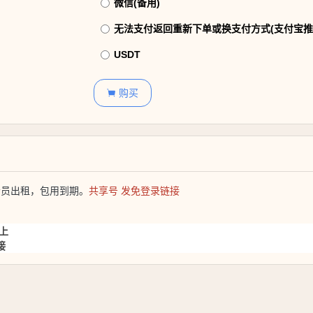
微信(备用)
无法支付返回重新下单或换支付方式(支付宝推
USDT
购买

久会员出租，包用到期。
共享号 发免登录链接
上
接