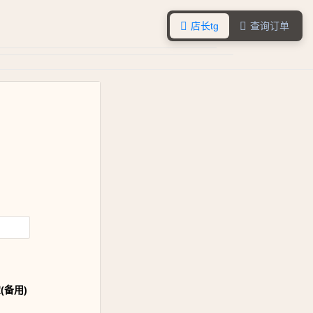
店长tg
查询订单


(备用)