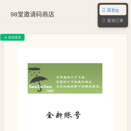
店长tg

98堂邀请码商店
查询订单

自动发货
