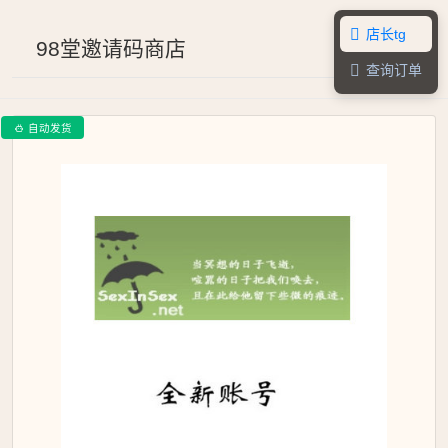
店长tg

98堂邀请码商店
查询订单

自动发货
