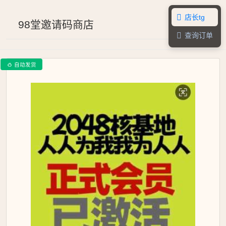
店长tg

98堂邀请码商店
查询订单

自动发货
