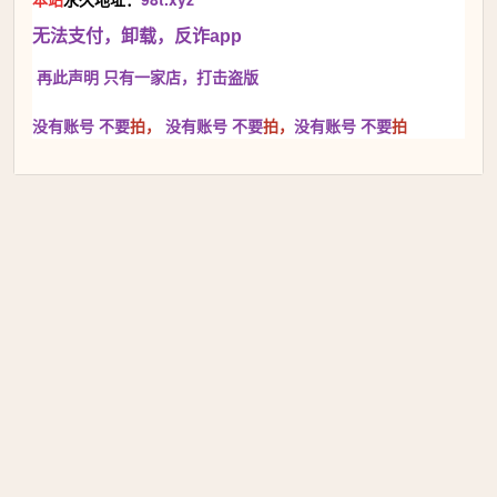
无法支付，卸载，反诈app
再此声明 只有一家店，
打击盗版
没有账号 不要
拍，
没有账号
不要
拍，
没有账号
不要
拍
本站永久地址：98t.xyz 只有一家店♥与本站页面不一样的都是
假冒