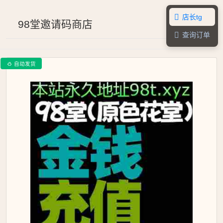
店长tg

98堂邀请码商店
查询订单

自动发货
